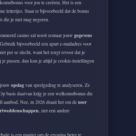
komstbonus voor jou te creëren. Het is een
ne lettertjes. Staat er bijvoorbeeld dat de bonus
ls die je niet mag negeren.
gegevens
enommeerd casino zal nooit zomaar jouw
Gebruik bijvoorbeeld een apart e-mailadres voor
t per se slecht, want het zorgt ervoor dat je
j je passen, dan kun je altijd je cookie-instellingen
opslag
m jouw
van speelgedrag te analyseren. Ze
t. Op basis daarvan krijg je een welkomstbonus die
user
-all aanbod. Nee, in 2026 draait het om de
rtweddenschappen
, ziet een andere
site is een manier om de ervaring beter te