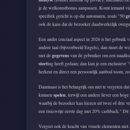
je de welkomstbonus aanpassen. Komt iemand via
gr
specifiek gericht is op die automaten, zoals "50
ook de kans dat de bezoeker daadwerkelijk overga
Een ander cruciaal aspect in 2026 is het gebruik v
andere taal (bijvoorbeeld Engels), dan moet de w
gegevens
met de
van de gebruiker om een naadloze
stort
ing heeft gedaan; dan kun je een exclusieve 
herkent en direct een persoonlijk aanbod toont, zo
Daarnaast is het belangrijk om niet te vergeten d
spelen
kunnen
, terwijl een andere liever een hoge
waarbij de bezoeker kan kiezen uit twee of drie v
een risicovrije eerste dag met 20% cashback." Dit
Vergeet ook de kracht van visuele elementen niet.