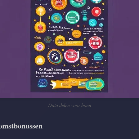
Data delen voor bonu
komstbonussen