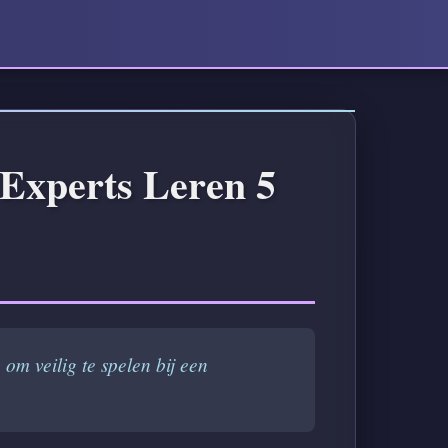
 Experts Leren 5
m veilig te spelen bij een