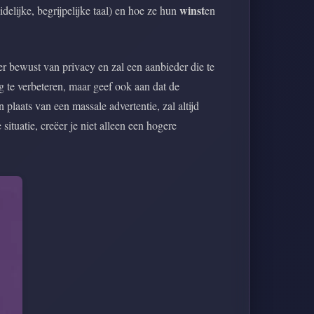
winst
delijke, begrijpelijke taal) en hoe ze hun
en
r bewust van privacy en zal een aanbieder die te
g te verbeteren, maar geef ook aan dat de
plaats van een massale advertentie, zal altijd
tuatie, creëer je niet alleen een hogere