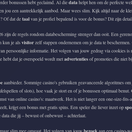
data
 eerder bonussen hebt geclaimd. Al die
helpt hen om de perfecte wel
ven jou een aantrekkelijk aanbod. Maar wees slim. Kijk altijd naar de klei
d
taal
? Of dat de
van je profiel bepalend is voor de bonus? Dit zijn detai
026 zijn de regels rondom databescherming strenger dan ooit. Een ger
visitor
h kun je als
zelf stappen ondernemen om je data te beschermen. 
 persoonlijke informatie. Het volgen van jouw gedrag via cookies is nie
advertenties
ee hebt dat je overspoeld wordt met
of promoties die niet bi
pe
aanbieder. Sommige casino's gebruiken geavanceerde algoritmes o
tafelspellen of slots), hoe vaak je stort en of je bonussen optimaal benu
komst van online casino's: maatwerk. Het is niet langer een one-size-fits
spo
eelt, krijgt een bonus met gratis spins. Een speler die liever inzet op
 data die jij – bewust of onbewust – achterlaat.
bezoek
e er maar slim mee omgaat. Het volgen van jouw
aan een casino-web