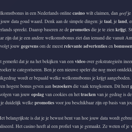
casino
welkomstbonus in een Nederlands online
wilt claimen, dan
geef
je 
taal
land
s jouw data goud waard. Denk aan de simpele dingen: je
, je
, 
promoties
krijg
derlands spreekt. Daarop baseren ze de
die je te zien
t. S
ar zijn dat je een andere welkomstbonus ziet dan iemand die vanuit Ams
gegevens
relevante
advertenties
bonusse
volgt jouw
om de meest
en
video
oit gemerkt dat je na het bekijken van een
over gokstrategieën ineen
oeker te categoriseren. Ben je een nieuwe speler die nog moet ontdek
ikgedrag wordt er bepaald welke welkomstbonus je krijgt aangeboden.
bezoekers
st een hogere bonus geven aan
die vaak terugkomen. Dit heet
opslag
tracken
t volgen van jouw
van cookies en het
van je gedrag is de
promoties
 je duidelijk welke
voor jou beschikbaar zijn op basis van jo
 Het belangrijkste is dat je je bewust bent van hoe jouw data wordt geb
iseerd. Het casino heeft al een profiel van je gemaakt. Ze weten of je 