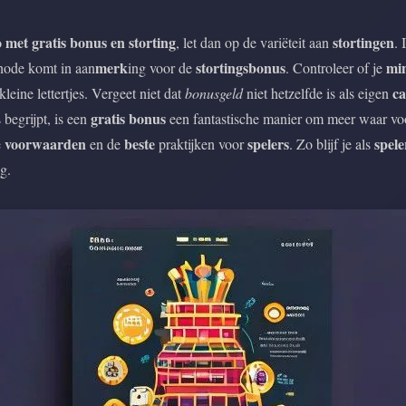
met gratis bonus en storting
stortingen
, let dan op de variëteit aan
. 
merk
stortingsbonus
mi
thode komt in aan
ing voor de
. Controleer of je
ca
eine lettertjes. Vergeet niet dat
bonusgeld
niet hetzelfde is als eigen
gratis bonus
 begrijpt, is een
een fantastische manier om meer waar voor 
voorwaarden
beste
spelers
spele
e
en de
praktijken voor
. Zo blijf je als
g.