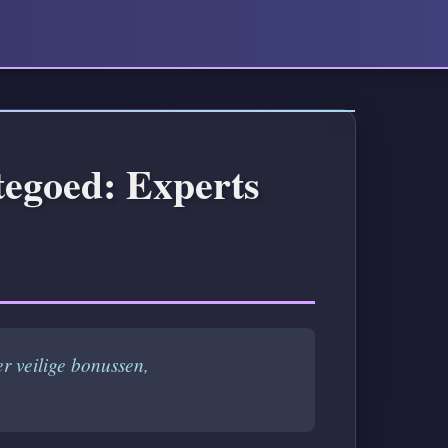
tegoed: Experts
r veilige bonussen,