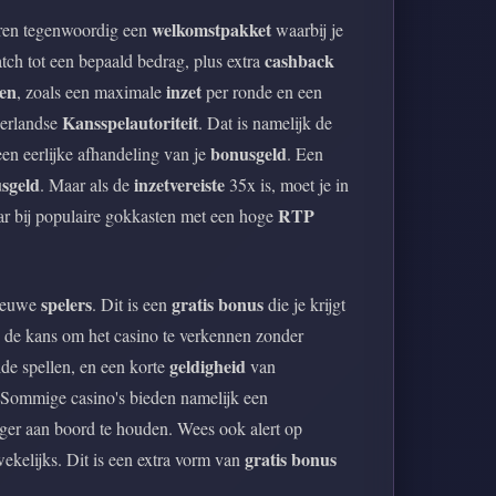
welkomstpakket
ren tegenwoordig een
waarbij je
cashback
ch tot een bepaald bedrag, plus extra
en
inzet
, zoals een maximale
per ronde en een
Kansspelautoriteit
derlandse
. Dat is namelijk de
bonusgeld
en eerlijke afhandeling van je
. Een
sgeld
inzetvereiste
. Maar als de
35x is, moet je in
RTP
ar bij populaire gokkasten met een hoge
spelers
gratis bonus
nieuwe
. Dit is een
die je krijgt
je de kans om het casino te verkennen zonder
geldigheid
lde spellen, en een korte
van
 Sommige casino's bieden namelijk een
anger aan boord te houden. Wees ook alert op
gratis bonus
wekelijks. Dit is een extra vorm van