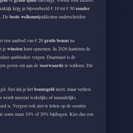
zonder
aktijk krijg je bijvoorbeeld € 10 tot € 50
beste
welkomst
de. De
pakketten onderscheiden
gratis bonus
 ziet een aanbod van € 20
na
winsten
t je
kunt opnemen. In 2026 hanteren de
indere aanbieders vragen. Daarnaast is de
voorwaarde
dagen geven om aan de
te voldoen. Dit
bonusgeld
d. Stel dat je het
inzet, maar verliest.
n wordt meestal wekelijks of maandelijks
d is. Vergeet ook niet te letten op de soorten
lette soms maar 10% of 20% bijdragen. Kies dus een