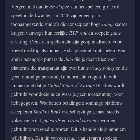
Vergeet niet dat de
developer
van het spel een grote rol
speelt in de kwaliteit. In 2026 zijn er een paar
toonaangevende studio’s die consequent hoge
rating
scores
krijgen vanwege hun eerlijke
RTP rate
en soepele
game
ervaring. Denk aan spellen die zijn geoptimaliseerd voor
zowel desktop als mobiel, zodat je overal kunt spelen. Een
ander belangrijk punt is de
data
die je deelt: kies voor
platforms die transparant zijn over hun
privacy policy
en die
geen onnodige persoonlijke informatie vragen. Je wilt
immers niet dat je
United States
of
Europe
IP-adres wordt
gebruikt voor doeleinden waar je geen toestemming voor
hebt gegeven. Wat betreft betalingen: sommige platforms
accepteren
Skrill
of
Bank
overschrijvingen, maar steeds
vaker zie je dat
gift cards
en
virtual currency
worden
gebruikt om tegoed te storten. Dit is handig als je anoniem
wilt blijven. Een tip van een
team
van ervaren spelers: