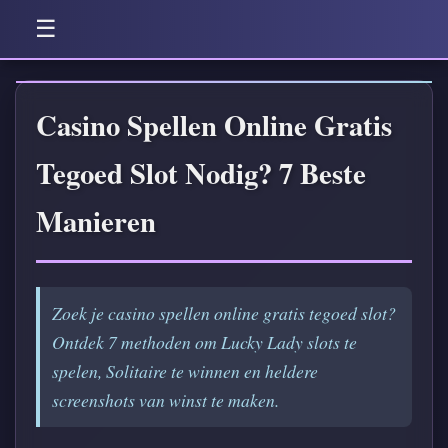
☰
Casino Spellen Online Gratis
Tegoed Slot Nodig? 7 Beste
Manieren
Zoek je casino spellen online gratis tegoed slot?
Ontdek 7 methoden om Lucky Lady slots te
spelen, Solitaire te winnen en heldere
screenshots van winst te maken.