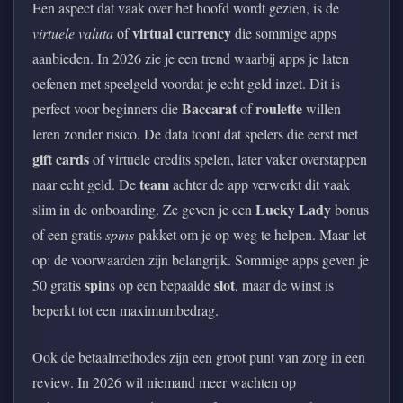
Een aspect dat vaak over het hoofd wordt gezien, is de
virtual currency
virtuele valuta
of
die sommige apps
aanbieden. In 2026 zie je een trend waarbij apps je laten
oefenen met speelgeld voordat je echt geld inzet. Dit is
Baccarat
roulette
perfect voor beginners die
of
willen
leren zonder risico. De data toont dat spelers die eerst met
gift cards
of virtuele credits spelen, later vaker overstappen
team
naar echt geld. De
achter de app verwerkt dit vaak
Lucky Lady
slim in de onboarding. Ze geven je een
bonus
of een gratis
spins
-pakket om je op weg te helpen. Maar let
op: de voorwaarden zijn belangrijk. Sommige apps geven je
spin
slot
50 gratis
s op een bepaalde
, maar de winst is
beperkt tot een maximumbedrag.
Ook de betaalmethodes zijn een groot punt van zorg in een
review. In 2026 wil niemand meer wachten op