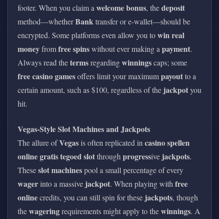
welcome bonus
deposit
footer. When you claim a
, the
Bank
method—whether
transfer or e-wallet—should be
win real
encrypted. Some platforms even allow you to
money
free spins
payment
from
without ever making a
.
terms
winnings
Always read the
regarding
caps; some
free casino games
payout
offers limit your maximum
to a
jackpot
certain amount, such as $100, regardless of the
you
hit.
Vegas
-Style
Slot Machines
and
Jackpots
Vegas
casino spellen
The allure of
is often replicated in
online gratis tegoed slot
progress
jackpots
through
ive
.
slot machines
These
pool a small percentage of every
wager
jackpot
free
into a massive
. When playing with
online
jackpots
credits, you can still spin for these
, though
wagering
winnings
the
requirements might apply to the
. A