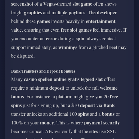
screenshot
Vegas
slot game
of a
-themed
often shows
graphics
paylines
developer
bright
and multiple
. The
games
entertainment
behind these
invests heavily in
free slot games
value, ensuring that even
feel immersive. If
error
spin
you encounter an
during a
, always contact
winnings
reel
support immediately, as
from a glitched
may
be disputed.
Bank
Transfers and
Deposit
Bonuses
casino spellen online gratis tegoed slot
Many
offers
deposit
welcome
require a minimum
to unlock the full
bonus
free
. For instance, a platform might give you 20
spins
deposit
Bank
just for signing up, but a $10
via
spins
bonus
transfer unlocks an additional 100
and a
of
money
payment
security
100% on your
. This is where
sites
becomes critical. Always verify that the
use SSL