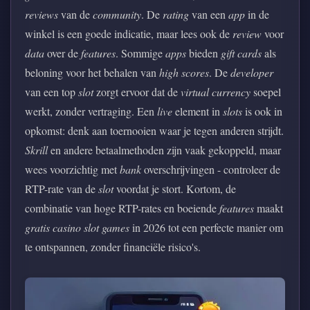
reviews
van de
community
. De
rating
van een
app
in de
winkel is een goede indicatie, maar lees ook de
review
voor
data
over de
features
. Sommige
apps
bieden
gift cards
als
beloning voor het behalen van
high scores
. De
developer
van een top
slot
zorgt ervoor dat de
virtual currency
soepel
werkt, zonder vertraging. Een
live
element in
slots
is ook in
opkomst: denk aan toernooien waar je tegen anderen strijdt.
Skrill
en andere betaalmethoden zijn vaak gekoppeld, maar
wees voorzichtig met
bank
overschrijvingen - controleer de
RTP-rate van de
slot
voordat je stort. Kortom, de
combinatie van hoge RTP-rates en boeiende
features
maakt
gratis casino slot games
in 2026 tot een perfecte manier om
te ontspannen, zonder financiële risico's.