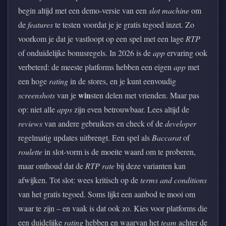
begin altijd met een demo-versie van een
slot machine
om
de
features
te testen voordat je je gratis tegoed inzet. Zo
voorkom je dat je vastloopt op een spel met een lage
RTP
of onduidelijke bonusregels. In 2026 is de
app
ervaring ook
verbeterd: de meeste platforms hebben een eigen
app
met
een hoge
rating
in de stores, en je kunt eenvoudig
win
screenshots
van je
sten delen met vrienden. Maar pas
op: niet alle
apps
zijn even betrouwbaar. Lees altijd de
reviews
van andere gebruikers en check of de
developer
regelmatig updates uitbrengt. Een spel als
Baccarat
of
roulette
in slot-vorm is de moeite waard om te proberen,
maar onthoud dat de
RTP rate
bij deze varianten kan
afwijken. Tot slot: wees kritisch op de
terms and conditions
van het gratis tegoed. Soms lijkt een aanbod te mooi om
waar te zijn – en vaak is dat ook zo. Kies voor platforms die
een duidelijke
rating
hebben en waarvan het
team
achter de