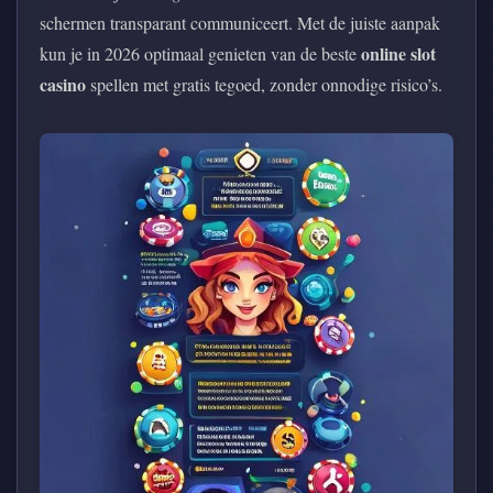
schermen transparant communiceert. Met de juiste aanpak
online slot
kun je in 2026 optimaal genieten van de beste
casino
spellen met gratis tegoed, zonder onnodige risico’s.