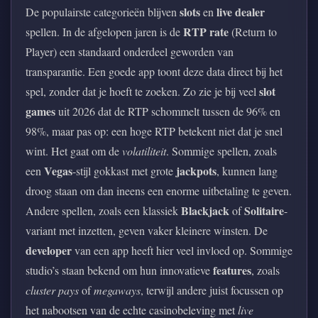
slots
live dealer
De populairste categorieën blijven
en
RTP rate
spellen. In de afgelopen jaren is de
(Return to
Player) een standaard onderdeel geworden van
transparantie. Een goede app toont deze data direct bij het
slot
spel, zonder dat je hoeft te zoeken. Zo zie je bij veel
games
uit 2026 dat de RTP schommelt tussen de 96% en
98%, maar pas op: een hoge RTP betekent niet dat je snel
wint. Het gaat om de
volatiliteit
. Sommige spellen, zoals
Vegas
jackpots
een
-stijl gokkast met grote
, kunnen lang
droog staan om dan ineens een enorme uitbetaling te geven.
Blackjack
Solitaire
Andere spellen, zoals een klassiek
of
-
variant met inzetten, geven vaker kleinere winsten. De
developer
van een app heeft hier veel invloed op. Sommige
features
studio’s staan bekend om hun innovatieve
, zoals
cluster pays
of
megaways
, terwijl andere juist focussen op
het nabootsen van de echte casinobeleving met
live