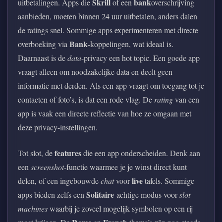
Skrill
bank
uitbetalingen. Apps die
of een
overschrijving
aanbieden, moeten binnen 24 uur uitbetalen, anders dalen
de ratings snel. Sommige apps experimenteren met directe
Bank
overboeking via
-koppelingen, wat ideaal is.
Daarnaast is de
data
-privacy een hot topic. Een goede app
vraagt alleen om noodzakelijke data en deelt geen
informatie met derden. Als een app vraagt om toegang tot je
contacten of foto’s, is dat een rode vlag. De
rating
van een
app is vaak een directe reflectie van hoe ze omgaan met
deze privacy-instellingen.
features
Tot slot, de
die een app onderscheiden. Denk aan
een
screenshot
-functie waarmee je je winst direct kunt
live
delen, of een ingebouwde
chat
voor
tafels. Sommige
Solitaire
apps bieden zelfs een
-achtige modus voor
slot
machines
waarbij je zoveel mogelijk symbolen op een rij