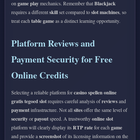
game play
Blackjack
on
mechanics. Remember that
skill
slot machines
requires a different
set compared to
, so
table game
treat each
as a distinct learning opportunity.
Platform
Reviews
and
Payment
Security
for
Free
Online
Credits
casino spellen online
Selecting a reliable platform for
gratis tegoed slot
reviews
requires careful analysis of
and
payment
sites
infrastructure. Not all
offer the same level of
security
payout
online slot
or
speed. A trustworthy
RTP rate
game
platform will clearly display its
for each
screenshot
and provide a
of its licensing information on the