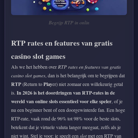
Begrijp RTP in onlin
RTP rates en features van gratis
casino slot games
Als we het hebben over
RTP rates en features van gratis
casino slot games
, dan is het belangrijk om te begrijpen dat
RTP
Play
(Return to
er) niet zomaar een willekeurig getal
In 2026 is het doordringen van RTP-rates in de
is.
wereld van online slots essentieel voor elke speler
, of je
nu een beginner bent of een doorgewinterde fan. Een hoge
RTP-rate, vaak rond de 96% tot 98% voor de beste slots,
betekent dat je virtuele valuta langer meegaat, zelfs als je
niet wint. Stel je voor: je speelt een
slot
met een RTP van