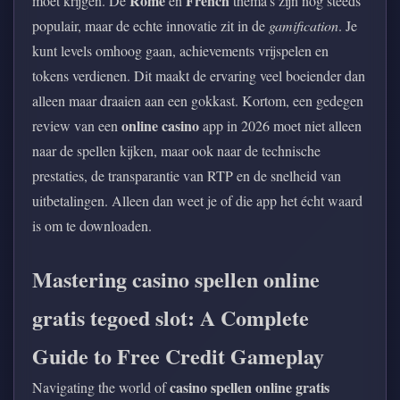
Rome
French
moet krijgen. De
en
thema’s zijn nog steeds
populair, maar de echte innovatie zit in de
gamification
. Je
kunt levels omhoog gaan, achievements vrijspelen en
tokens verdienen. Dit maakt de ervaring veel boeiender dan
alleen maar draaien aan een gokkast. Kortom, een gedegen
online casino
review van een
app in 2026 moet niet alleen
naar de spellen kijken, maar ook naar de technische
prestaties, de transparantie van RTP en de snelheid van
uitbetalingen. Alleen dan weet je of die app het écht waard
is om te downloaden.
Mastering
casino spellen online
gratis tegoed slot
: A Complete
Guide to Free Credit Gameplay
casino spellen online gratis
Navigating the world of