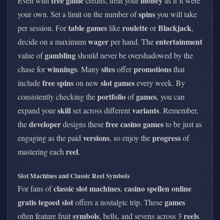
free game
money
Even with
credits, treat your
as if it were
spins
your own. Set a limit on the number of
you will take
table games
roulette
Blackjack
per session. For
like
or
,
wager
entertainment
decide on a maximum
per hand. The
gambling
value of
should never be overshadowed by the
winnings
sites
promotions
chase for
. Many
offer
that
free spins
slot games
include
on new
every week. By
portfolio
games
consistently checking the
of
, you can
skill
variants
expand your
set across different
. Remember,
developer
free casino games
the
designs these
to be just as
versions
progress
engaging as the paid
, so enjoy the
of
reel
mastering each
.
Slot Machines
and
Classic
Reel
Symbols
classic
slot machines
casino spellen online
For fans of
,
gratis tegoed slot
games
offers a nostalgic trip. These
symbols
reels
often feature fruit
, bells, and sevens across 3
.