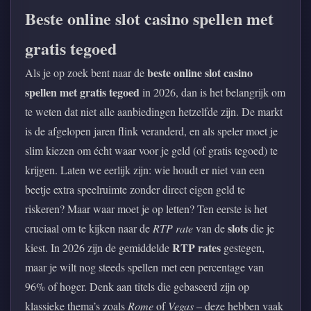
Beste online slot casino spellen met
gratis tegoed
beste online slot casino
Als je op zoek bent naar de
spellen met gratis tegoed
in 2026, dan is het belangrijk om
te weten dat niet alle aanbiedingen hetzelfde zijn. De markt
is de afgelopen jaren flink veranderd, en als speler moet je
slim kiezen om écht waar voor je geld (of gratis tegoed) te
krijgen. Laten we eerlijk zijn: wie houdt er niet van een
beetje extra speelruimte zonder direct eigen geld te
riskeren? Maar waar moet je op letten? Ten eerste is het
slots
cruciaal om te kijken naar de
RTP rate
van de
die je
RTP rates
kiest. In 2026 zijn de gemiddelde
gestegen,
maar je wilt nog steeds spellen met een percentage van
96% of hoger. Denk aan titels die gebaseerd zijn op
klassieke thema’s zoals
Rome
of
Vegas
– deze hebben vaak