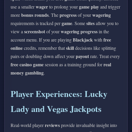
wager
game play
use a smaller
to prolong your
and trigger
bonus rounds
progress
wagering
more
. The
of your
game
sites
requirements is tracked per
. Some
allow you to
screenshot
wagering
progress
view a
of your
in the
Blackjack
free
account menu. If you are playing
with
online
skill
credits, remember that
decisions like splitting
payout
pairs or doubling down affect your
rate. Treat every
free casino game
real
session as a training ground for
money
gambling
.
Player Experiences:
Lucky
Lady
and
Vegas
Jackpots
reviews
Real-world player
provide invaluable insight into