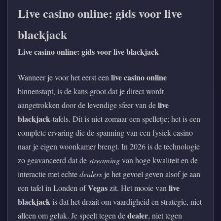
Live casino online: gids voor live
blackjack
Live casino online: gids voor live blackjack
live casino
online
Wanneer je voor het eerst een
binnenstapt, is de kans groot dat je direct wordt
live
aangetrokken door de levendige sfeer van de
blackjack
-tafels. Dit is niet zomaar een spelletje; het is een
complete ervaring die de spanning van een fysiek casino
naar je eigen woonkamer brengt. In 2026 is de technologie
zo geavanceerd dat de
streaming
van hoge kwaliteit en de
interactie met echte
dealers
je het gevoel geven alsof je aan
Vegas
live
een tafel in Londen of
zit. Het mooie van
blackjack
is dat het draait om vaardigheid en strategie, niet
dealer
alleen om geluk. Je speelt tegen de
, niet tegen