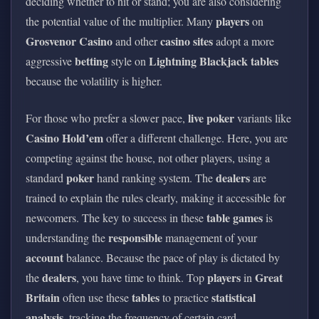
deciding whether to hit or stand; you are also considering
players
the potential value of the multiplier. Many
on
Grosvenor Casino
casino sites
and other
adopt a more
betting
Lightning Blackjack
tables
aggressive
style on
because the volatility is higher.
live poker
For those who prefer a slower pace,
variants like
Casino Hold’em
offer a different challenge. Here, you are
competing against the house, not other players, using a
poker
dealers
standard
hand ranking system. The
are
trained to explain the rules clearly, making it accessible for
table games
newcomers. The key to success in these
is
responsible
understanding the
management of your
account
balance. Because the pace of play is dictated by
dealers
players
Great
the
, you have time to think. Top
in
Britain
tables
statistical
often use these
to practice
analysis
, tracking the frequency of certain card