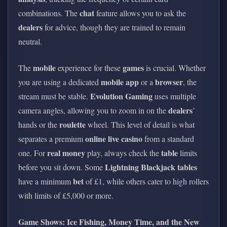
chat
combinations. The
feature allows you to ask the
dealers
for advice, though they are trained to remain
neutral.
mobile
games
The
experience for these
is crucial. Whether
mobile app
browser
you are using a dedicated
or a
, the
Evolution Gaming
stream must be stable.
uses multiple
dealers
camera angles, allowing you to zoom in on the
’
roulette
hands or the
wheel. This level of detail is what
online live casino
separates a premium
from a standard
real money
table
one. For
play, always check the
limits
Lightning Blackjack
tables
before you sit down. Some
bet
have a minimum
of £1, while others cater to high rollers
with limits of £5,000 or more.
Game Shows
:
Ice Fishing
,
Money Time
, and the New