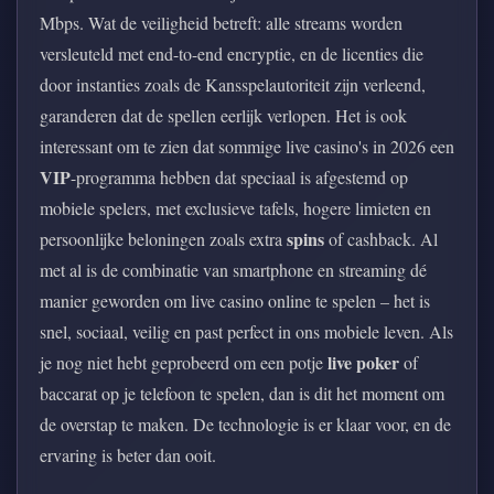
Mbps. Wat de veiligheid betreft: alle streams worden
versleuteld met end-to-end encryptie, en de licenties die
door instanties zoals de Kansspelautoriteit zijn verleend,
garanderen dat de spellen eerlijk verlopen. Het is ook
interessant om te zien dat sommige live casino's in 2026 een
VIP
-programma hebben dat speciaal is afgestemd op
mobiele spelers, met exclusieve tafels, hogere limieten en
spins
persoonlijke beloningen zoals extra
of cashback. Al
met al is de combinatie van smartphone en streaming dé
manier geworden om live casino online te spelen – het is
snel, sociaal, veilig en past perfect in ons mobiele leven. Als
live poker
je nog niet hebt geprobeerd om een potje
of
baccarat op je telefoon te spelen, dan is dit het moment om
de overstap te maken. De technologie is er klaar voor, en de
ervaring is beter dan ooit.