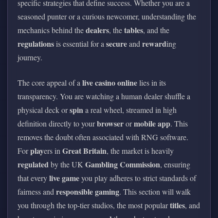
specific strategies that define success. Whether you are a
seasoned punter or a curious newcomer, understanding the
dealers
tables
mechanics behind the
, the
, and the
regulations
secure
reward
is essential for a
and
ing
journey.
live casino online
The core appeal of a
lies in its
transparency. You are watching a human dealer shuffle a
spin
physical deck or
a real wheel, streamed in high
browser
mobile app
definition directly to your
or
. This
removes the doubt often associated with RNG software.
play
Great Britain
For
ers in
, the market is heavily
regulated
Gambling Commission
by the UK
, ensuring
live game
that every
you play adheres to strict standards of
responsible
gaming
fairness and
. This section will walk
titles
you through the top-tier studios, the most popular
, and