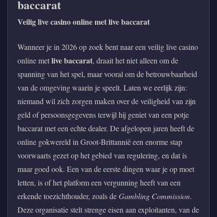
baccarat
Veilig live casino online met live baccarat
Wanneer je in 2026 op zoek bent naar een veilig live casino
live baccarat
online met
, draait het niet alleen om de
spanning van het spel, maar vooral om de betrouwbaarheid
van de omgeving waarin je speelt. Laten we eerlijk zijn:
niemand wil zich zorgen maken over de veiligheid van zijn
geld of persoonsgegevens terwijl hij geniet van een potje
baccarat met een echte dealer. De afgelopen jaren heeft de
online gokwereld in Groot-Brittannië een enorme stap
voorwaarts gezet op het gebied van regulering, en dat is
maar goed ook. Een van de eerste dingen waar je op moet
letten, is of het platform een vergunning heeft van een
erkende toezichthouder, zoals de
Gambling Commission
.
Deze organisatie stelt strenge eisen aan exploitanten, van de