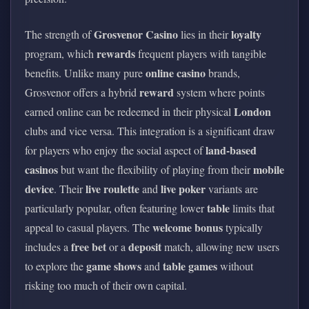
Grosvenor Casino
loyalty
The strength of
lies in their
rewards
program, which
frequent players with tangible
online casino
benefits. Unlike many pure
brands,
reward
Grosvenor offers a hybrid
system where points
London
earned online can be redeemed in their physical
clubs and vice versa. This integration is a significant draw
land-based
for players who enjoy the social aspect of
casinos
mobile
but want the flexibility of playing from their
device
live roulette
live poker
. Their
and
variants are
table
particularly popular, often featuring lower
limits that
welcome bonus
appeal to casual players. The
typically
free bet
deposit
includes a
or a
match, allowing new users
game shows
table games
to explore the
and
without
risking too much of their own capital.