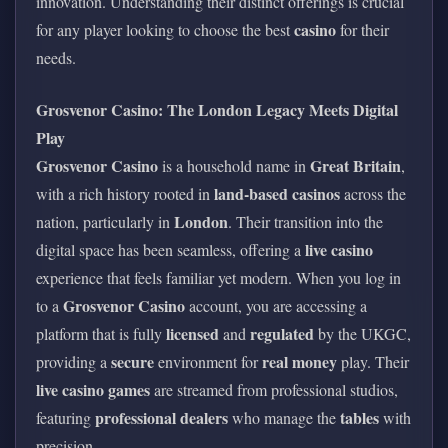
innovation. Understanding their distinct offerings is crucial
casino
for any player looking to choose the best
for their
needs.
Grosvenor Casino
: The
London
Legacy Meets Digital
Play
Grosvenor Casino
Great Britain
is a household name in
,
land-based casinos
with a rich history rooted in
across the
London
nation, particularly in
. Their transition into the
live casino
digital space has been seamless, offering a
experience that feels familiar yet modern. When you log in
Grosvenor Casino
to a
account, you are accessing a
licensed
regulated
platform that is fully
and
by the UKGC,
secure
real money
providing a
environment for
play. Their
live casino games
are streamed from professional studios,
professional dealers
tables
featuring
who manage the
with
precision.