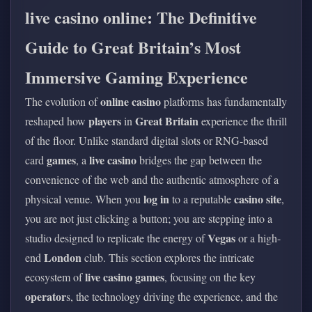
live casino online: The Definitive
Guide to
Great Britain
’s Most
Immersive Gaming Experience
online casino
The evolution of
platforms has fundamentally
players
Great Britain
reshaped how
in
experience the thrill
of the floor. Unlike standard digital slots or RNG-based
games
live casino
card
, a
bridges the gap between the
convenience of the web and the authentic atmosphere of a
log in
casino site
physical venue. When you
to a reputable
,
you are not just clicking a button; you are stepping into a
Vegas
studio designed to replicate the energy of
or a high-
London
end
club. This section explores the intricate
live casino games
ecosystem of
, focusing on the key
operator
s, the technology driving the experience, and the