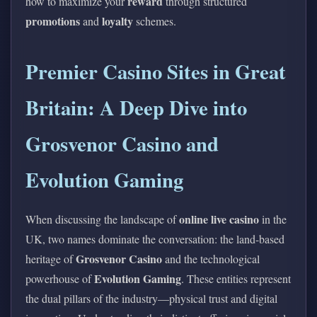
reward
how to maximize your
through structured
promotions
loyalty
and
schemes.
Premier
Casino Sites
in
Great
Britain
: A Deep Dive into
Grosvenor Casino
and
Evolution Gaming
online live casino
When discussing the landscape of
in the
UK, two names dominate the conversation: the land-based
Grosvenor Casino
heritage of
and the technological
Evolution Gaming
powerhouse of
. These entities represent
the dual pillars of the industry—physical trust and digital