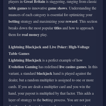
Great Britain
players in
is staggering, ranging from classic
table games
game shows
to innovative
. Understanding the
nuances of each category is essential for optimizing your
betting
reward
strategy and maximizing your
. This section
titles
breaks down the most popular
and how to approach
real money
them for
play.
Lightning Blackjack
and
Live Poker
: High-Voltage
Table Games
Lightning Blackjack
is a perfect example of how
Evolution Gaming
live casino games
has redefined
. In this
blackjack
variant, a standard
hand is played against the
dealer, but a random multiplier is assigned to one or more
cards. If you are dealt a multiplier card and you win the
hand, your payout is multiplied by that factor. This adds a
bet
layer of strategy to the
ting process. You are not just