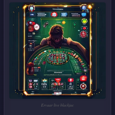
Ervaar live blackjac