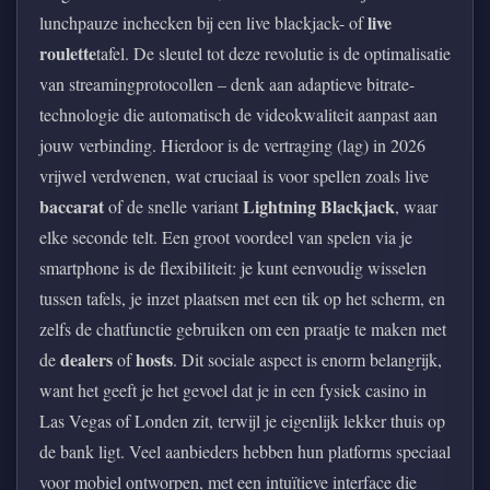
live
lunchpauze inchecken bij een live blackjack- of
roulette
tafel. De sleutel tot deze revolutie is de optimalisatie
van streamingprotocollen – denk aan adaptieve bitrate-
technologie die automatisch de videokwaliteit aanpast aan
jouw verbinding. Hierdoor is de vertraging (lag) in 2026
vrijwel verdwenen, wat cruciaal is voor spellen zoals live
baccarat
Lightning Blackjack
of de snelle variant
, waar
elke seconde telt. Een groot voordeel van spelen via je
smartphone is de flexibiliteit: je kunt eenvoudig wisselen
tussen tafels, je inzet plaatsen met een tik op het scherm, en
zelfs de chatfunctie gebruiken om een praatje te maken met
dealers
hosts
de
of
. Dit sociale aspect is enorm belangrijk,
want het geeft je het gevoel dat je in een fysiek casino in
Las Vegas of Londen zit, terwijl je eigenlijk lekker thuis op
de bank ligt. Veel aanbieders hebben hun platforms speciaal
voor mobiel ontworpen, met een intuïtieve interface die