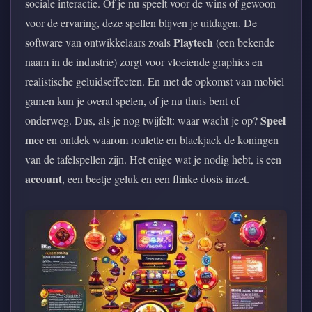
sociale interactie. Of je nu speelt voor de wins of gewoon
voor de ervaring, deze spellen blijven je uitdagen. De
Playtech
software van ontwikkelaars zoals
(een bekende
naam in de industrie) zorgt voor vloeiende graphics en
realistische geluidseffecten. En met de opkomst van mobiel
gamen kun je overal spelen, of je nu thuis bent of
Speel
onderweg. Dus, als je nog twijfelt: waar wacht je op?
mee
en ontdek waarom roulette en blackjack de koningen
van de tafelspellen zijn. Het enige wat je nodig hebt, is een
account
, een beetje geluk en een flinke dosis inzet.