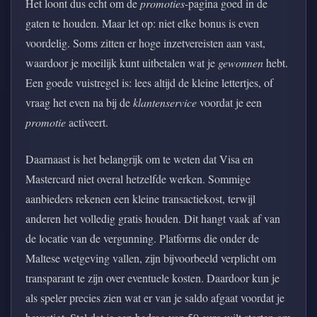
Het loont dus echt om de
promoties
-pagina goed in de
gaten te houden. Maar let op: niet elke bonus is even
voordelig. Soms zitten er hoge inzetvereisten aan vast,
waardoor je moeilijk kunt uitbetalen wat je
gewonnen
hebt.
Een goede vuistregel is: lees altijd de kleine lettertjes, of
vraag het even na bij de
klantenservice
voordat je een
promotie
activeert.
Daarnaast is het belangrijk om te weten dat Visa en
Mastercard niet overal hetzelfde werken. Sommige
aanbieders rekenen een kleine transactiekost, terwijl
anderen het volledig gratis houden. Dit hangt vaak af van
de locatie van de vergunning. Platforms die onder de
Maltese wetgeving vallen, zijn bijvoorbeeld verplicht om
transparant te zijn over eventuele kosten. Daardoor kun je
als speler precies zien wat er van je saldo afgaat voordat je