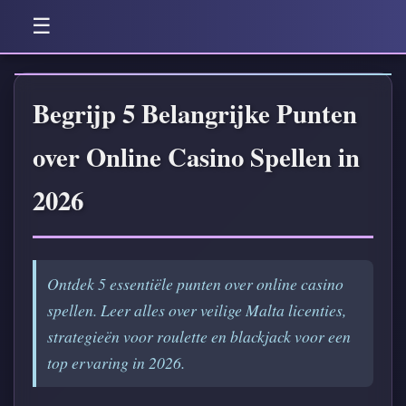
☰
Begrijp 5 Belangrijke Punten
over Online Casino Spellen in
2026
Ontdek 5 essentiële punten over online casino
spellen. Leer alles over veilige Malta licenties,
strategieën voor roulette en blackjack voor een
top ervaring in 2026.