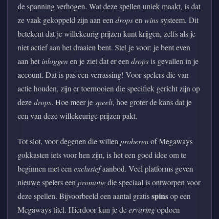
de spanning verhogen. Wat deze spellen uniek maakt, is dat
ze vaak gekoppeld zijn aan een
drops
en
wins
systeem. Dit
betekent dat je willekeurig prijzen kunt krijgen, zelfs als je
niet actief aan het draaien bent. Stel je voor: je bent even
aan het
inloggen
en je ziet dat er een
drops
is gevallen in je
account. Dat is pas een verrassing! Voor spelers die van
actie houden, zijn er toernooien die specifiek gericht zijn op
deze
drops
. Hoe meer je
speelt
, hoe groter de kans dat je
een van deze willekeurige prijzen pakt.
Tot slot, voor degenen die willen
proberen
of Megaways
gokkasten iets voor hen zijn, is het een goed idee om te
beginnen met een
exclusief
aanbod. Veel platforms geven
nieuwe spelers een
promotie
die speciaal is ontworpen voor
spins
deze spellen. Bijvoorbeeld een aantal gratis
op een
Megaways titel. Hierdoor kun je de
ervaring
opdoen