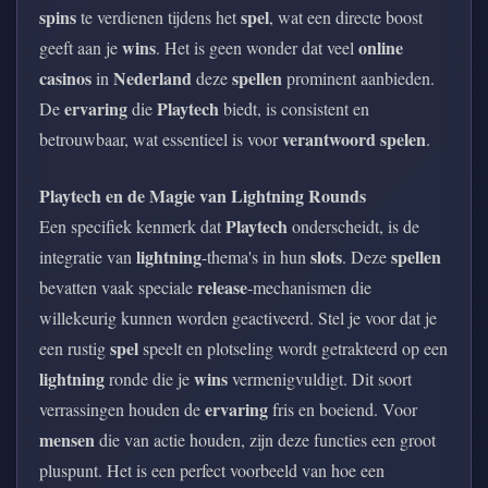
spins
spel
te verdienen tijdens het
, wat een directe boost
wins
online
geeft aan je
. Het is geen wonder dat veel
casinos
Nederland
spellen
in
deze
prominent aanbieden.
ervaring
Playtech
De
die
biedt, is consistent en
verantwoord spelen
betrouwbaar, wat essentieel is voor
.
Playtech
en de Magie van
Lightning
Rounds
Playtech
Een specifiek kenmerk dat
onderscheidt, is de
lightning
slots
spellen
integratie van
-thema's in hun
. Deze
release
bevatten vaak speciale
-mechanismen die
willekeurig kunnen worden geactiveerd. Stel je voor dat je
spel
een rustig
speelt en plotseling wordt getrakteerd op een
lightning
wins
ronde die je
vermenigvuldigt. Dit soort
ervaring
verrassingen houden de
fris en boeiend. Voor
mensen
die van actie houden, zijn deze functies een groot
pluspunt. Het is een perfect voorbeeld van hoe een