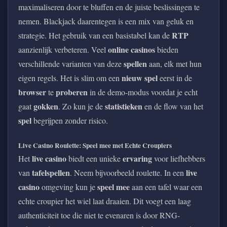
maximaliseren door te bluffen en de juiste beslissingen te
nemen. Blackjack daarentegen is een mix van geluk en
RTP
strategie. Het gebruik van een basistabel kan de
online casinos
aanzienlijk verbeteren. Veel
bieden
spellen
verschillende varianten van deze
aan, elk met hun
nieuw
spel
eigen regels. Het is slim om een
eerst in de
browser
proberen
te
in de demo-modus voordat je echt
gokken
statistieken
gaat
. Zo kun je de
en de flow van het
spel
begrijpen zonder risico.
Live Casino
Roulette:
Speel mee
met Echte Croupiers
live casino
ervaring
Het
biedt een unieke
voor liefhebbers
tafelspellen
live
van
. Neem bijvoorbeeld roulette. In een
casino
speel mee
omgeving kun je
aan een tafel waar een
echte croupier het wiel laat draaien. Dit voegt een laag
authenticiteit toe die niet te evenaren is door RNG-