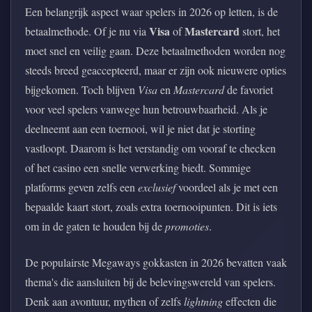
Een belangrijk aspect waar spelers in 2026 op letten, is de
Visa
Mastercard
betaalmethode. Of je nu via
of
stort, het
moet snel en veilig gaan. Deze betaalmethoden worden nog
steeds breed geaccepteerd, maar er zijn ook nieuwere opties
bijgekomen. Toch blijven
Visa
en
Mastercard
de favoriet
voor veel spelers vanwege hun betrouwbaarheid. Als je
deelneemt aan een toernooi, wil je niet dat je storting
vastloopt. Daarom is het verstandig om vooraf te checken
of het casino een snelle verwerking biedt. Sommige
platforms geven zelfs een
exclusief
voordeel als je met een
bepaalde kaart stort, zoals extra toernooipunten. Dit is iets
om in de gaten te houden bij de
promoties
.
De populairste Megaways gokkasten in 2026 bevatten vaak
thema's die aansluiten bij de belevingswereld van spelers.
Denk aan avontuur, mythen of zelfs
lightning
effecten die