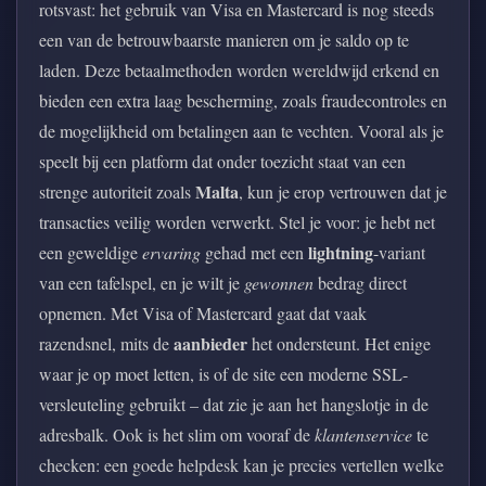
rotsvast: het gebruik van Visa en Mastercard is nog steeds
een van de betrouwbaarste manieren om je saldo op te
laden. Deze betaalmethoden worden wereldwijd erkend en
bieden een extra laag bescherming, zoals fraudecontroles en
de mogelijkheid om betalingen aan te vechten. Vooral als je
speelt bij een platform dat onder toezicht staat van een
Malta
strenge autoriteit zoals
, kun je erop vertrouwen dat je
transacties veilig worden verwerkt. Stel je voor: je hebt net
lightning
een geweldige
ervaring
gehad met een
-variant
van een tafelspel, en je wilt je
gewonnen
bedrag direct
opnemen. Met Visa of Mastercard gaat dat vaak
aanbieder
razendsnel, mits de
het ondersteunt. Het enige
waar je op moet letten, is of de site een moderne SSL-
versleuteling gebruikt – dat zie je aan het hangslotje in de
adresbalk. Ook is het slim om vooraf de
klantenservice
te
checken: een goede helpdesk kan je precies vertellen welke