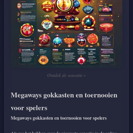
Ontdek de sensatie v
Megaways gokkasten en toernooien
voor spelers
Megaways gokkasten en toernooien voor spelers