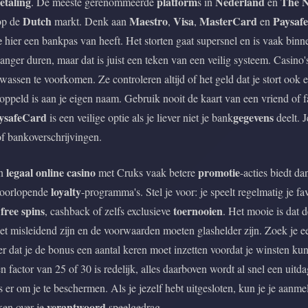
etaling
platform
Nederland
The N
. De meeste gerenommeerde
s in
en
Dutch
Maestro
Visa
MasterCard
Paysaf
 op de
markt. Denk aan
,
,
en
e
hier een bankpas van heeft. Het storten gaat supersnel en is vaak binn
 langer duren, maar dat is juist een teken van een veilig systeem. Casino
assen te voorkomen. Ze controleren altijd of het geld dat je stort ook ec
koppeld is aan je eigen naam. Gebruik nooit de kaart van een vriend of f
ysafeCard
gegevens
is een veilige optie als je liever niet je bank
deelt. 
of bankoverschrijvingen.
legaal online casino
promotie
en
met Cruks vaak betere
-acties biedt da
loyalty
 doorlopende
-programma's. Stel je voor: je speelt regelmatig je fa
free spins
toernooien
r
, cashback of zelfs exclusieve
. Het mooie is dat 
t misleidend zijn en de voorwaarden moeten glashelder zijn. Zoek je 
 er dat je de bonus een aantal keren moet inzetten voordat je winsten k
en factor van 25 of 30 is redelijk, alles daarboven wordt al snel een uitd
er om je te beschermen. Als je jezelf hebt uitgesloten, kun je je aan
verantwoord
ken over je
speelgedrag.