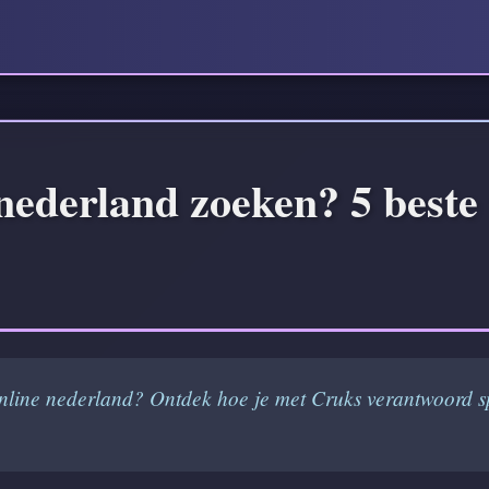
nederland zoeken? 5 beste t
online nederland? Ontdek hoe je met Cruks verantwoord sp