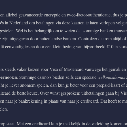
p
en allebei geavanceerde encryptie en twee-factor-authenticatie, dus je
o's
in Nederland om betalingen via deze kaarten te laten verlopen volgen
estolen. Wel is het belangrijk om te weten dat sommige banken transacti
die zijn uitgegeven door buitenlandse banken. Controleer daarom altijd 
 dit eenvoudig testen door een klein bedrag van bijvoorbeeld €10 te stort
rs steeds vaker kiezen voor Visa of Mastercard vanwege het gemak en
oernooi
en. Sommige casino’s bieden zelfs een speciale
welkomstbonus
a
ht je liever anoniem spelen, dan kun je beter voor een prepaid-kaart of 
reditcard de beste keuze. Over winst gesproken: uitbetalingen gaan bij V
en naar je bankrekening in plaats van naar je creditcard. Dat heeft te 
elen.
op staat. Met een creditcard kun je makkelijk in de verleiding komen om