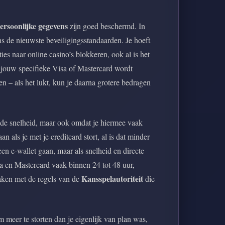
ersoonlijke gegevens
zijn goed beschermd. In
s de nieuwste beveiligingsstandaarden. Je hoeft
es naar online casino’s blokkeren, ook al is het
of jouw specifieke Visa of Mastercard wordt
en – als het lukt, kun je daarna grotere bedragen
 de snelheid, maar ook omdat je hiermee vaak
an als je met je creditcard stort, al is dat minder
een e-wallet gaan, maar als snelheid en directe
isa en Mastercard vaak binnen 24 tot 48 uur,
Kansspelautoriteit
maken met de regels van de
die
 meer te storten dan je eigenlijk van plan was,