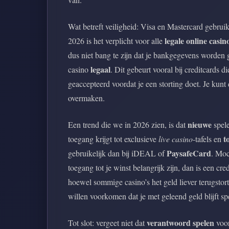
Wat betreft veiligheid: Visa en Mastercard gebruik
legale online casin
2026 is het verplicht voor alle
dus niet bang te zijn dat je bankgegevens worden g
legaal
casino
. Dit gebeurt vooral bij creditcards 
geaccepteerd voordat je een storting doet. Je kunt
overmaken.
nieuwe
Een trend die we in 2026 zien, is dat
spele
t
toegang krijgt tot exclusieve
live casino
-tafels en
PaysafeCard
gebruikelijk dan bij iDEAL of
. Moc
toegang tot je winst belangrijk zijn, dan is een c
hoewel sommige casino’s het geld liever terugstort
willen voorkomen dat je met geleend geld blijft sp
verantwoord spelen
Tot slot: vergeet niet dat
voor