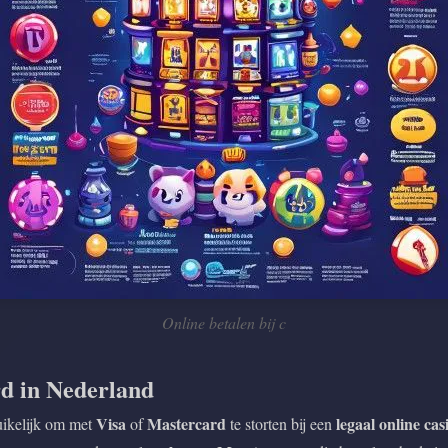
Online betalen bij c
rd in Nederland
Visa
Mastercard
legaal online cas
uikelijk om met
of
te storten bij een