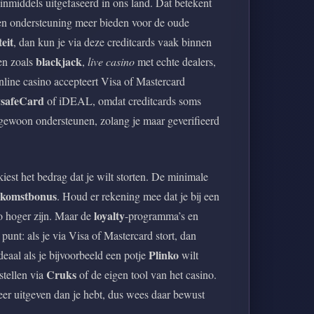
 inmiddels uitgefaseerd in ons land. Dat betekent
n ondersteuning meer bieden voor de oude
eit
, dan kun je via deze creditcards vaak binnen
blackjack
len zoals
,
live casino
met echte dealers,
online casino accepteert Visa of Mastercard
safeCard
of iDEAL, omdat creditcards soms
gewoon ondersteunen, zolang je maar geverifieerd
kiest het bedrag dat je wilt storten. De minimale
lkomstbonus
. Houd er rekening mee dat je bij een
loyalty
o hoger zijn. Maar de
-programma’s en
unt: als je via Visa of Mastercard stort, dan
Plinko
ideaal als je bijvoorbeeld een potje
wilt
Cruks
stellen via
of de eigen tool van het casino.
meer uitgeven dan je hebt, dus wees daar bewust