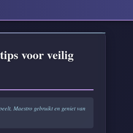
ips voor veilig
eelt, Maestro gebruikt en geniet van