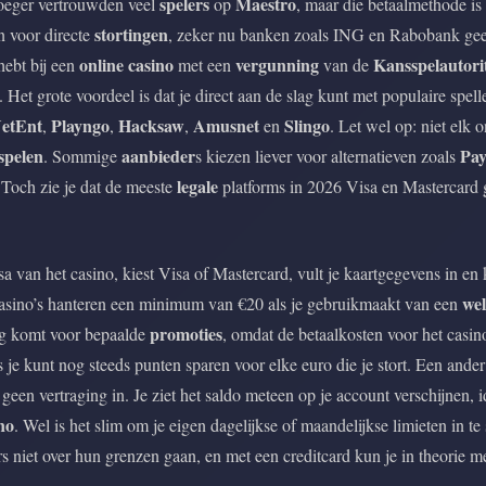
spelers
Maestro
oeger vertrouwden veel
op
, maar die betaalmethode is
stortingen
n voor directe
, zeker nu banken zoals ING en Rabobank gee
online casino
vergunning
Kansspelautorit
ebt bij een
met een
van de
 Het grote voordeel is dat je direct aan de slag kunt met populaire spel
etEnt
Playngo
Hacksaw
Amusnet
Slingo
,
,
,
en
. Let wel op: niet elk 
spelen
aanbieder
Pay
. Sommige
s kiezen liever voor alternatieven zoals
legale
 Toch zie je dat de meeste
platforms in 2026 Visa en Mastercard 
ssa van het casino, kiest Visa of Mastercard, vult je kaartgegevens in en 
we
casino’s hanteren een minimum van €20 als je gebruikmaakt van een
promoties
ing komt voor bepaalde
, omdat de betaalkosten voor het casin
e kunt nog steeds punten sparen voor elke euro die je stort. Een ander p
t geen vertraging in. Je ziet het saldo meteen op je account verschijnen, 
ino
. Wel is het slim om je eigen dagelijkse of maandelijkse limieten in te 
ers niet over hun grenzen gaan, en met een creditcard kun je in theorie 